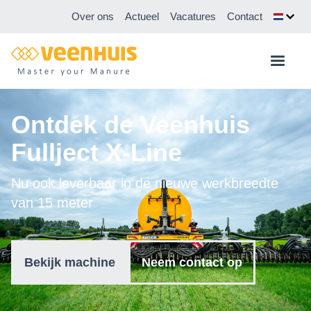
Over ons
Actueel
Vacatures
Contact
Ontdek de Veenhuis
Fullject X-Line
Nu ook leverbaar in de nieuwe werkbreedte
van 15 meter
Bekijk machine
Neem contact op